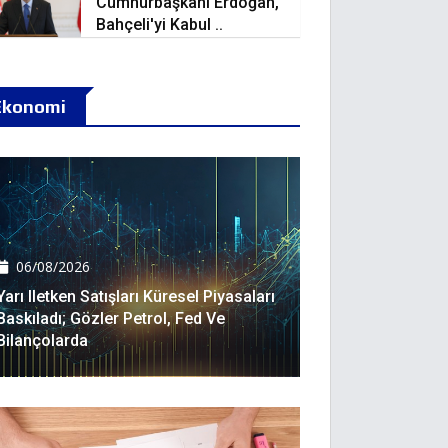
Cumhurbaşkanı Erdoğan,
Bahçeli'yi Kabul ..
Ekonomi
06/08/2026
Yarı Iletken Satışları Küresel Piyasaları
Baskıladı; Gözler Petrol, Fed Ve
Bilançolarda